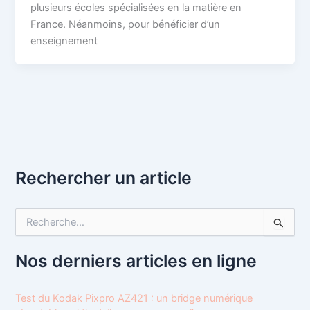
plusieurs écoles spécialisées en la matière en
France. Néanmoins, pour bénéficier d’un
enseignement
Rechercher un article
R
e
c
h
Nos derniers articles en ligne
e
r
c
Test du Kodak Pixpro AZ421 : un bridge numérique