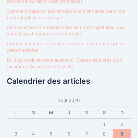
h
abordable qui tient-il ses promesses ?
e
Comment capturer des émotions authentiques dans vos
r
photographies de mariage
:
Découvrez les 11 meilleurs sites de photos gratuites pour
votre blog et boostez votre contenu
Comment embellir vos murs avec des décorations photo
personnalisées
Du diagnostic au remplacement : Étapes détaillées pour
réparer un drone avec efficacité
Calendrier des articles
août 2026
L
M
M
J
V
S
D
1
2
3
4
5
6
7
8
9