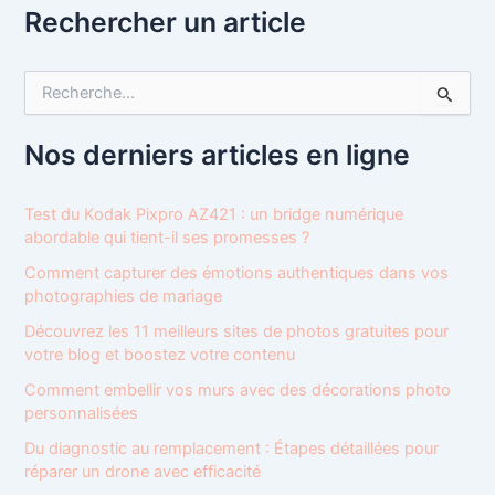
Rechercher un article
R
e
c
h
Nos derniers articles en ligne
e
r
c
Test du Kodak Pixpro AZ421 : un bridge numérique
h
abordable qui tient-il ses promesses ?
e
Comment capturer des émotions authentiques dans vos
r
photographies de mariage
:
Découvrez les 11 meilleurs sites de photos gratuites pour
votre blog et boostez votre contenu
Comment embellir vos murs avec des décorations photo
personnalisées
Du diagnostic au remplacement : Étapes détaillées pour
réparer un drone avec efficacité