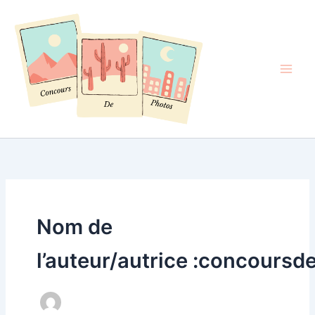
Aller
au
contenu
Nom de
l’auteur/autrice :concoursd